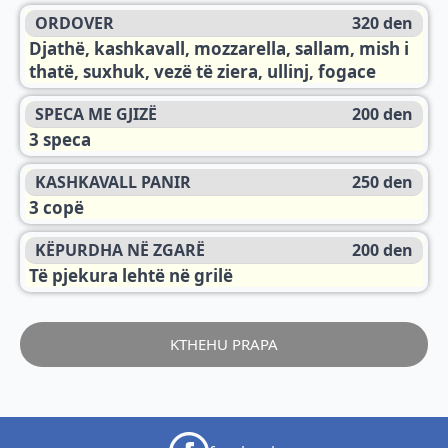
ORDOVER
320 den
Djathë, kashkavall, mozzarella, sallam, mish i
thatë, suxhuk, vezë të ziera, ullinj, fogace
SPECA ME GJIZË
200 den
3 speca
KASHKAVALL PANIR
250 den
3 copë
KËPURDHA NË ZGARË
200 den
Të pjekura lehtë në grilë
KTHEHU PRAPA