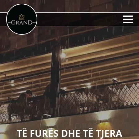
TË FURËS DHE TË TJERA